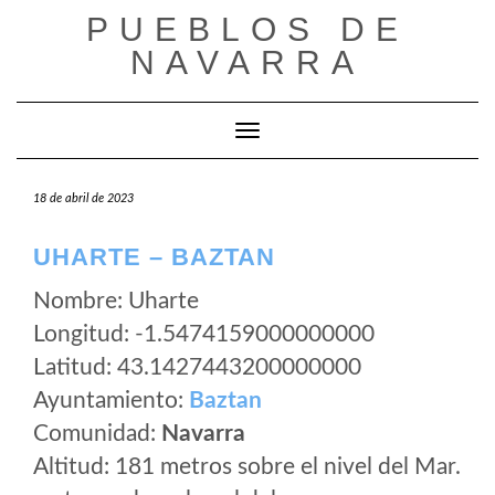
Saltar
PUEBLOS DE
al
NAVARRA
contenido
Cambiar modo de navegación
18 de abril de 2023
UHARTE – BAZTAN
Nombre: Uharte
Longitud: -1.5474159000000000
Latitud: 43.1427443200000000
Ayuntamiento:
Baztan
Comunidad:
Navarra
Altitud: 181 metros sobre el nivel del Mar.