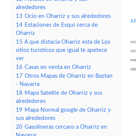
alrededores
13
Ocio en Oharriz y sus alrededores
A
14
Estaciones de Esqui cerca de
Oharriz
15
A que distacia Oharriz esta de Los
JU
sitios turisticos que igual te apetece
JU
ver
MA
16
Casas en venta en Oharriz
AB
17
Otros Mapas de Oharriz en Baztan
- Navarra
18
Mapa Satelite de Oharriz y sus
alrededores
19
Mapa Normal google de Oharriz y
sus alrededores
20
Gasolineras cercans a Oharriz en
Navarra: