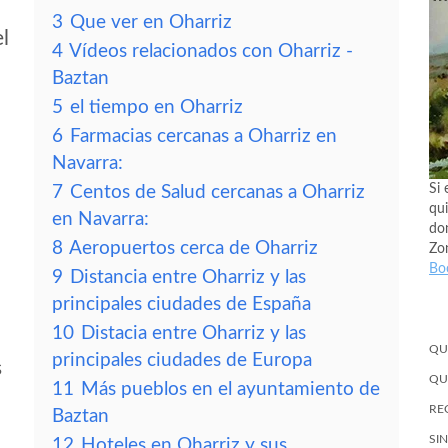
3
Que ver en Oharriz
el
4
Vídeos relacionados con Oharriz -
Baztan
5
el tiempo en Oharriz
6
Farmacias cercanas a Oharriz en
Navarra:
Si 
7
Centos de Salud cercanas a Oharriz
qui
en Navarra:
don
8
Aeropuertos cerca de Oharriz
Zo
Bo
9
Distancia entre Oharriz y las
principales ciudades de España
10
Distacia entre Oharriz y las
QU
principales ciudades de Europa
s
QU
11
Más pueblos en el ayuntamiento de
RE
Baztan
SI
12
Hoteles en Oharriz y sus