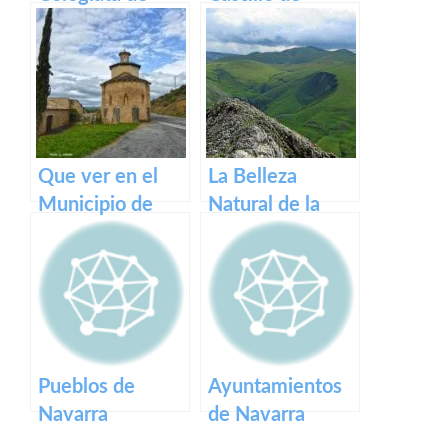
Roncesvalles: un
Javier: historia y
tesoro medieval
legado.
en los Pirineos
Que ver en el
La Belleza
Municipio de
Natural de la
Garínoain en
Sierra de Aralar:
Navarra
Un Tesoro de
Navarra y País
Vasco
Pueblos de
Ayuntamientos
Navarra
de Navarra