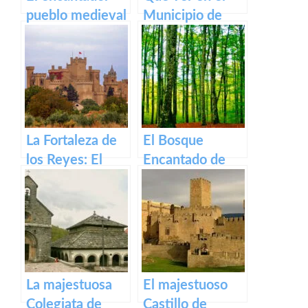
pueblo medieval
Municipio de
de Olite y su
Armañanzas en
impresionante
Navarra
Castillo Palacio
Real.
La Fortaleza de
El Bosque
los Reyes: El
Encantado de
Castillo de Olite
Irati
La majestuosa
El majestuoso
Colegiata de
Castillo de