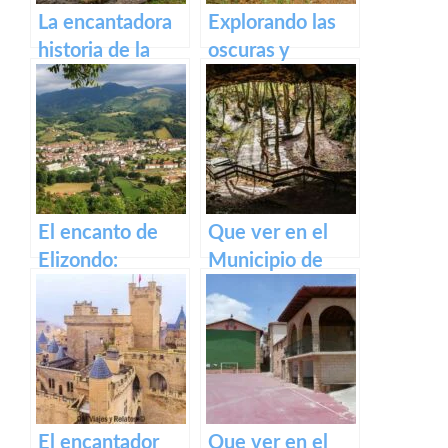
La encantadora
Explorando las
historia de la
oscuras y
antigua fábrica
misteriosas
de Orbaizeta
Cuevas de
Zugarramurdi
El encanto de
Que ver en el
Elizondo:
Municipio de
Descubre la
Zugarramurdi en
belleza de este
Navarra
pueblo.
El encantador
Que ver en el