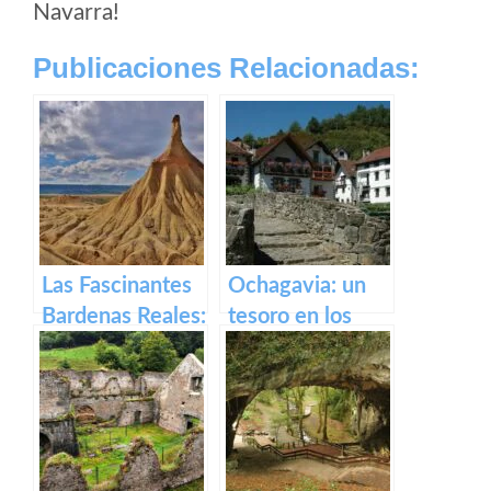
Navarra!
Publicaciones Relacionadas:
Las Fascinantes
Ochagavia: un
Bardenas Reales:
tesoro en los
Un tesoro
Pirineos
natural en
España