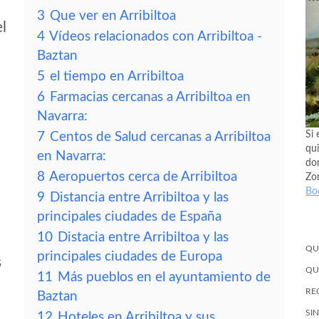
3
Que ver en Arribiltoa
el
4
Vídeos relacionados con Arribiltoa -
Baztan
5
el tiempo en Arribiltoa
6
Farmacias cercanas a Arribiltoa en
Navarra:
Si 
7
Centos de Salud cercanas a Arribiltoa
qui
en Navarra:
don
8
Aeropuertos cerca de Arribiltoa
Zo
Bo
9
Distancia entre Arribiltoa y las
principales ciudades de España
10
Distacia entre Arribiltoa y las
QU
principales ciudades de Europa
s
QU
11
Más pueblos en el ayuntamiento de
RE
Baztan
SI
12
Hoteles en Arribiltoa y sus