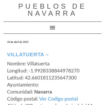
Saltar
PUEBLOS DE
al
NAVARRA
contenido
Cambiar modo de navegación
18 de abril de 2023
VILLATUERTA –
Nombre: Villatuerta
Longitud: -1.9928338844978270
Latitud: 42.6601811235647300
Ayuntamiento:
Comunidad:
Navarra
Código postal:
Ver Codigo postal