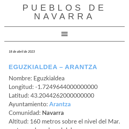
Saltar
PUEBLOS DE
al
NAVARRA
contenido
Cambiar modo de navegación
18 de abril de 2023
EGUZKIALDEA – ARANTZA
Nombre: Eguzkialdea
Longitud: -1.7249644000000000
Latitud: 43.2044262000000000
Ayuntamiento:
Arantza
Comunidad:
Navarra
Altitud: 160 metros sobre el nivel del Mar.