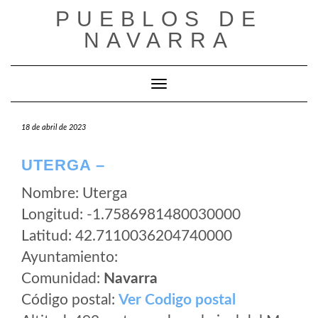
Saltar
PUEBLOS DE
al
NAVARRA
contenido
Cambiar modo de navegación
18 de abril de 2023
UTERGA –
Nombre: Uterga
Longitud: -1.7586981480030000
Latitud: 42.7110036204740000
Ayuntamiento:
Comunidad:
Navarra
Código postal:
Ver Codigo postal