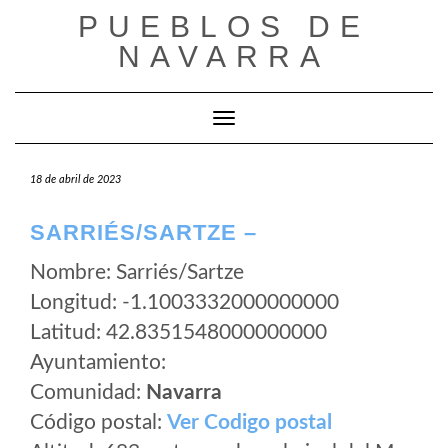
Saltar
PUEBLOS DE
al
NAVARRA
contenido
Cambiar modo de navegación
18 de abril de 2023
SARRIÉS/SARTZE –
Nombre: Sarriés/Sartze
Longitud: -1.1003332000000000
Latitud: 42.8351548000000000
Ayuntamiento:
Comunidad:
Navarra
Código postal:
Ver Codigo postal