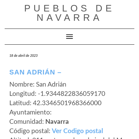
Saltar
PUEBLOS DE
al
NAVARRA
contenido
Cambiar modo de navegación
18 de abril de 2023
SAN ADRIÁN –
Nombre: San Adrián
Longitud: -1.9344822836059170
Latitud: 42.3346501968366000
Ayuntamiento:
Comunidad:
Navarra
Código postal:
Ver Codigo postal