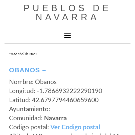
Saltar
PUEBLOS DE
al
NAVARRA
contenido
Cambiar modo de navegación
18 de abril de 2023
OBANOS –
Nombre: Obanos
Longitud: -1.7866932222290190
Latitud: 42.6797794460659600
Ayuntamiento:
Comunidad:
Navarra
Código postal:
Ver Codigo postal