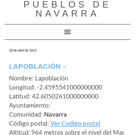
PUEBLOS DE
Saltar
al
NAVARRA
contenido
Cambiar modo de navegación
18 de abril de 2023
LAPOBLACIÓN –
Nombre: Lapoblación
Longitud: -2.4595541000000000
Latitud: 42.6050261000000000
Ayuntamiento:
Comunidad:
Navarra
Código postal:
Ver Codigo postal
Altitud: 964 metros sobre el nivel del Mar.