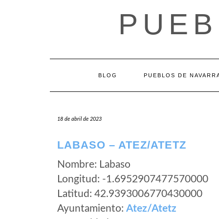
Saltar
PUEB
al
contenido
BLOG
PUEBLOS DE NAVARR
18 de abril de 2023
LABASO – ATEZ/ATETZ
Nombre: Labaso
Longitud: -1.6952907477570000
Latitud: 42.9393006770430000
Ayuntamiento:
Atez/Atetz