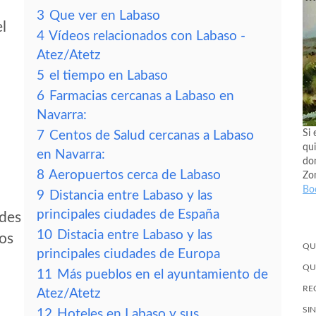
3
Que ver en Labaso
el
4
Vídeos relacionados con Labaso -
Atez/Atetz
5
el tiempo en Labaso
6
Farmacias cercanas a Labaso en
Navarra:
Si 
7
Centos de Salud cercanas a Labaso
qui
en Navarra:
don
8
Aeropuertos cerca de Labaso
Zo
Bo
9
Distancia entre Labaso y las
principales ciudades de España
edes
10
Distacia entre Labaso y las
tos
QU
principales ciudades de Europa
QU
11
Más pueblos en el ayuntamiento de
RE
Atez/Atetz
SI
12
Hoteles en Labaso y sus