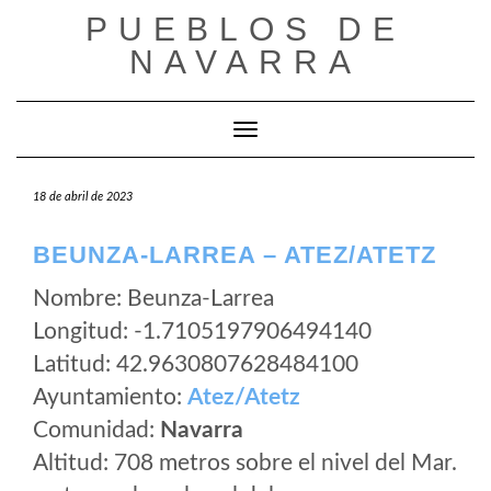
Saltar
PUEBLOS DE
al
NAVARRA
contenido
Cambiar modo de navegación
18 de abril de 2023
BEUNZA-LARREA – ATEZ/ATETZ
Nombre: Beunza-Larrea
Longitud: -1.7105197906494140
Latitud: 42.9630807628484100
Ayuntamiento:
Atez/Atetz
Comunidad:
Navarra
Altitud: 708 metros sobre el nivel del Mar.