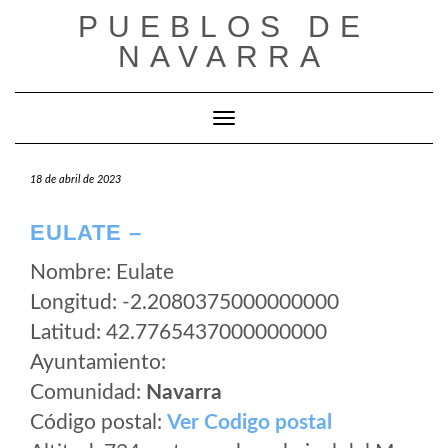
Saltar
PUEBLOS DE
al
NAVARRA
contenido
Cambiar modo de navegación
18 de abril de 2023
EULATE –
Nombre: Eulate
Longitud: -2.2080375000000000
Latitud: 42.7765437000000000
Ayuntamiento:
Comunidad:
Navarra
Código postal:
Ver Codigo postal