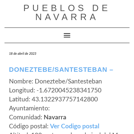
Saltar
PUEBLOS DE
al
NAVARRA
contenido
Cambiar modo de navegación
18 de abril de 2023
DONEZTEBE/SANTESTEBAN –
Nombre: Doneztebe/Santesteban
Longitud: -1.6720045238341750
Latitud: 43.1322937757142800
Ayuntamiento:
Comunidad:
Navarra
Código postal:
Ver Codigo postal