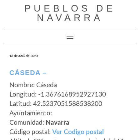
Saltar
PUEBLOS DE
al
NAVARRA
contenido
Cambiar modo de navegación
18 de abril de 2023
CÁSEDA –
Nombre: Cáseda
Longitud: -1.3676168952927130
Latitud: 42.5237051588538200
Ayuntamiento:
Comunidad:
Navarra
Código postal:
Ver Codigo postal