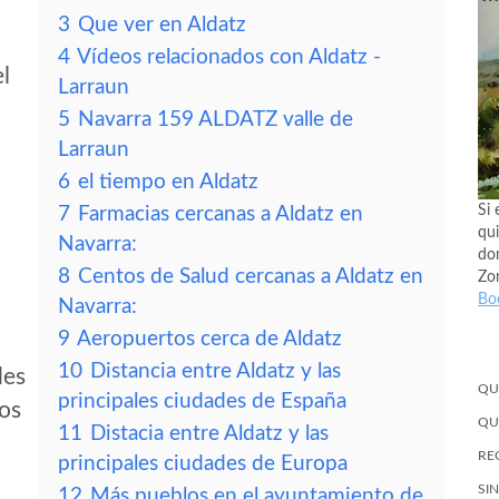
3
Que ver en Aldatz
4
Vídeos relacionados con Aldatz -
el
Larraun
5
Navarra 159 ALDATZ valle de
Larraun
6
el tiempo en Aldatz
Si 
7
Farmacias cercanas a Aldatz en
qui
Navarra:
don
8
Centos de Salud cercanas a Aldatz en
Zo
Bo
Navarra:
9
Aeropuertos cerca de Aldatz
10
Distancia entre Aldatz y las
des
QU
principales ciudades de España
tos
QU
11
Distacia entre Aldatz y las
RE
principales ciudades de Europa
SI
12
Más pueblos en el ayuntamiento de