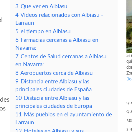
3
Que ver en Albiasu
4
Vídeos relacionados con Albiasu -
el
Larraun
5
el tiempo en Albiasu
6
Farmacias cercanas a Albiasu en
Navarra:
Si 
7
Centos de Salud cercanas a Albiasu
qui
en Navarra:
don
8
Aeropuertos cerca de Albiasu
Zo
Bo
9
Distancia entre Albiasu y las
principales ciudades de España
10
Distacia entre Albiasu y las
edes
QU
principales ciudades de Europa
tos
QU
11
Más pueblos en el ayuntamiento de
RE
Larraun
SI
12
Hoteles en Albiasu y sus