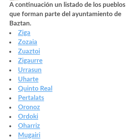
A continuación un listado de los pueblos
que forman parte del ayuntamiento de
Baztan.
Ziga
Zozaia
Zuaztoi
Zigaurre
Urrasun
Uharte
Quinto Real
Pertalats
Oronoz
Ordoki
Oharriz
Mugairi