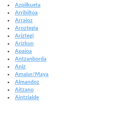
Azpilkueta
Arribiltoa
Arraioz
Aroztegia
Ariztegi
Arizkun
Apaioa
Antzanborda
Aniz
Amaiur/Maya
Almandoz
Aitzano
Aintzialde