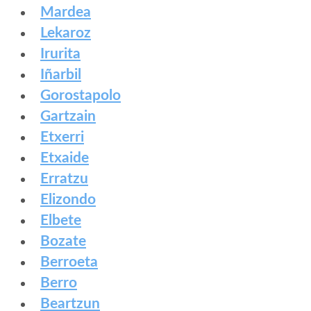
Mardea
Lekaroz
Irurita
Iñarbil
Gorostapolo
Gartzain
Etxerri
Etxaide
Erratzu
Elizondo
Elbete
Bozate
Berroeta
Berro
Beartzun