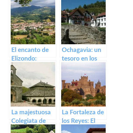
Irati
medieval de
Olite y su
impresionante
Castillo Palacio
Real.
El encanto de
Ochagavia: un
Elizondo:
tesoro en los
Descubre la
Pirineos
belleza de este
pueblo.
La majestuosa
La Fortaleza de
Colegiata de
los Reyes: El
Roncesvalles:
Castillo de Olite