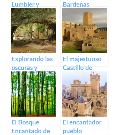
Lumbier y
Bardenas
Arbaiun en
Reales: Un
Navarra:
tesoro natural
Descubriendo
en España
la belleza
natural del
norte de
Explorando las
El majestuoso
España
oscuras y
Castillo de
misteriosas
Javier: historia y
Cuevas de
legado.
Zugarramurdi
El Bosque
El encantador
Encantado de
pueblo