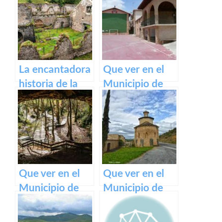
un tesoro
medieval en los
Pirineos
La encantadora
Que ver en el
historia de la
Municipio de
antigua fábrica
Armañanzas en
de Orbaizeta
Navarra
Que ver en el
Que ver en el
Municipio de
Municipio de
Zugarramurdi
Garínoain en
en Navarra
Navarra