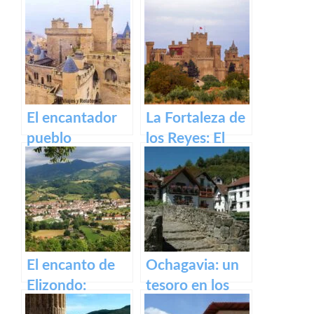
antigua fábrica
Irati
de Orbaizeta
El encantador
La Fortaleza de
pueblo
los Reyes: El
medieval de
Castillo de Olite
Olite y su
impresionante
Castillo Palacio
Real.
El encanto de
Ochagavia: un
Elizondo:
tesoro en los
Descubre la
Pirineos