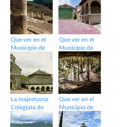
belleza de este
pueblo.
Que ver en el
Que ver en el
Municipio de
Municipio de
Eslava
Armañanzas en
(Navarra) en
Navarra
Navarra
La majestuosa
Que ver en el
Colegiata de
Municipio de
Roncesvalles:
Zugarramurdi
un tesoro
en Navarra