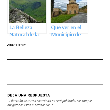
medieval en los
Pirineos
La Belleza
Que ver en el
Natural de la
Municipio de
Sierra de Aralar:
Garínoain en
Autor:
chomon
Un Tesoro de
Navarra
Navarra y País
Vasco
DEJA UNA RESPUESTA
Tu dirección de correo electrónico no será publicada.
Los campos
obligatorios están marcados con
*