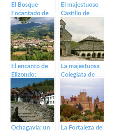
El Bosque
El majestuoso
Encantado de
Castillo de
Irati
Javier: historia y
legado.
El encanto de
La majestuosa
Elizondo:
Colegiata de
Descubre la
Roncesvalles:
belleza de este
un tesoro
pueblo.
medieval en los
Pirineos
Ochagavia: un
La Fortaleza de