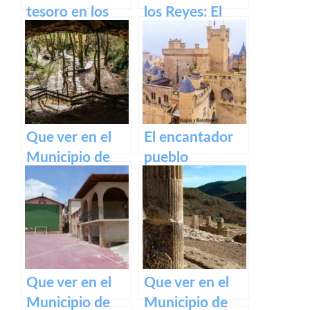
tesoro en los
los Reyes: El
Pirineos
Castillo de Olite
Que ver en el
El encantador
Municipio de
pueblo
Zugarramurdi
medieval de
en Navarra
Olite y su
impresionante
Castillo Palacio
Real.
Que ver en el
Que ver en el
Municipio de
Municipio de