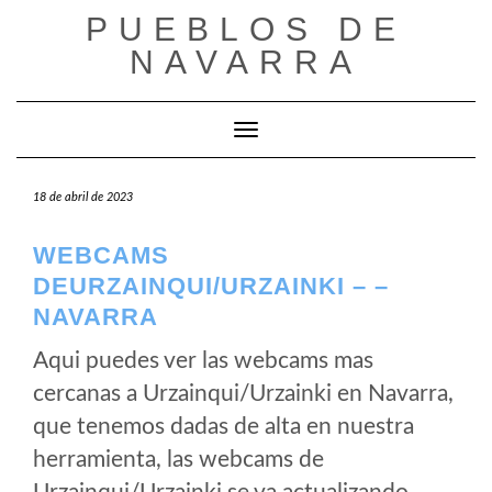
Saltar
PUEBLOS DE
al
NAVARRA
contenido
Cambiar modo de navegación
18 de abril de 2023
WEBCAMS
DEURZAINQUI/URZAINKI – –
NAVARRA
Aqui puedes ver las webcams mas
cercanas a Urzainqui/Urzainki en Navarra,
que tenemos dadas de alta en nuestra
herramienta, las webcams de