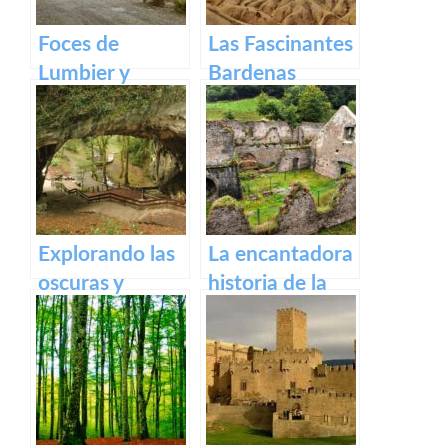
Foces de
Las Fascinantes
Lumbier y
Bardenas
Arbaiun en
Reales: Un
Navarra:
tesoro natural
Descubriendo
en España
la belleza
natural del
norte de
Explorando las
La encantadora
España
oscuras y
historia de la
misteriosas
antigua fábrica
Cuevas de
de Orbaizeta
Zugarramurdi