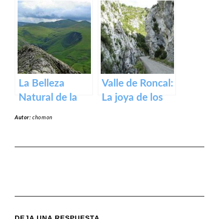
Armañanzas en
Eslava
Navarra
(Navarra) en
Navarra
La Belleza
Valle de Roncal:
Natural de la
La joya de los
Sierra de Aralar:
Pirineos.
Autor:
chomon
Un Tesoro de
Navarra y País
Vasco
DEJA UNA RESPUESTA