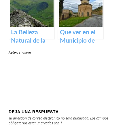
medieval en los
Pirineos
La Belleza
Que ver en el
Natural de la
Municipio de
Sierra de Aralar:
Garínoain en
Autor:
chomon
Un Tesoro de
Navarra
Navarra y País
Vasco
DEJA UNA RESPUESTA
Tu dirección de correo electrónico no será publicada.
Los campos
obligatorios están marcados con
*