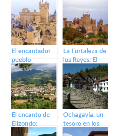
antigua fábrica
Irati
de Orbaizeta
El encantador
La Fortaleza de
pueblo
los Reyes: El
medieval de
Castillo de Olite
Olite y su
impresionante
Castillo Palacio
Real.
El encanto de
Ochagavia: un
Elizondo:
tesoro en los
Descubre la
Pirineos