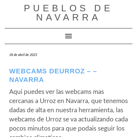
Saltar
PUEBLOS DE
al
NAVARRA
contenido
Cambiar modo de navegación
18 de abril de 2023
WEBCAMS DEURROZ – –
NAVARRA
Aqui puedes ver las webcams mas
cercanas a Urroz en Navarra, que tenemos
dadas de alta en nuestra herramienta, las
webcams de Urroz se va actualizando cada
pocos minutos para que podais seguir los