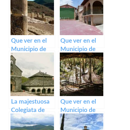
belleza de este
pueblo.
Que ver en el
Que ver en el
Municipio de
Municipio de
Eslava
Armañanzas en
(Navarra) en
Navarra
Navarra
La majestuosa
Que ver en el
Colegiata de
Municipio de
Roncesvalles:
Zugarramurdi
un tesoro
en Navarra