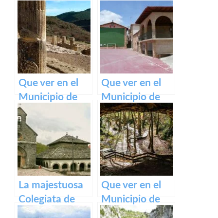
medieval de
Pirineos
Olite y su
impresionante
Castillo Palacio
Real.
Que ver en el
Que ver en el
Municipio de
Municipio de
Eslava
Armañanzas en
(Navarra) en
Navarra
Navarra
La majestuosa
Que ver en el
Colegiata de
Municipio de
Roncesvalles:
Zugarramurdi