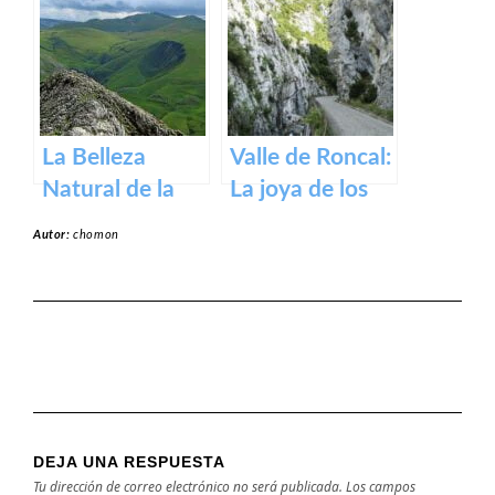
un tesoro
en Navarra
medieval en los
Pirineos
La Belleza
Valle de Roncal:
Natural de la
La joya de los
Sierra de Aralar:
Pirineos.
Autor:
chomon
Un Tesoro de
Navarra y País
Vasco
DEJA UNA RESPUESTA
Tu dirección de correo electrónico no será publicada.
Los campos