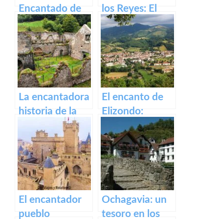
Encantado de
los Reyes: El
Irati
Castillo de Olite
La encantadora
El encanto de
historia de la
Elizondo:
antigua fábrica
Descubre la
de Orbaizeta
belleza de este
pueblo.
El encantador
Ochagavia: un
pueblo
tesoro en los