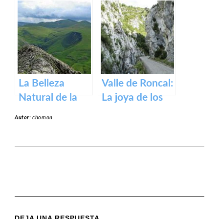
Roncesvalles:
Zugarramurdi
un tesoro
en Navarra
medieval en los
Pirineos
La Belleza
Valle de Roncal:
Natural de la
La joya de los
Sierra de Aralar:
Pirineos.
Autor:
chomon
Un Tesoro de
Navarra y País
Vasco
DEJA UNA RESPUESTA