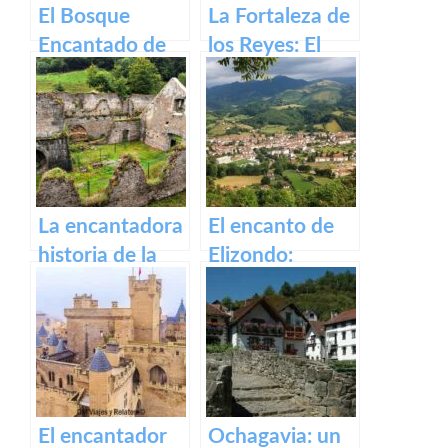
El Bosque
La Fortaleza de
Encantado de
los Reyes: El
Irati
Castillo de Olite
La encantadora
El encanto de
historia de la
Elizondo:
antigua fábrica
Descubre la
de Orbaizeta
belleza de este
pueblo.
El encantador
Ochagavia: un