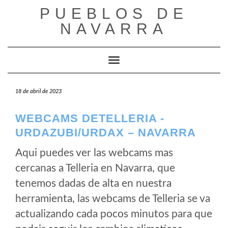
Saltar
PUEBLOS DE
al
NAVARRA
contenido
Cambiar modo de navegación
18 de abril de 2023
WEBCAMS DETELLERIA -
URDAZUBI/URDAX – NAVARRA
Aqui puedes ver las webcams mas
cercanas a Telleria en Navarra, que
tenemos dadas de alta en nuestra
herramienta, las webcams de Telleria se va
actualizando cada pocos minutos para que