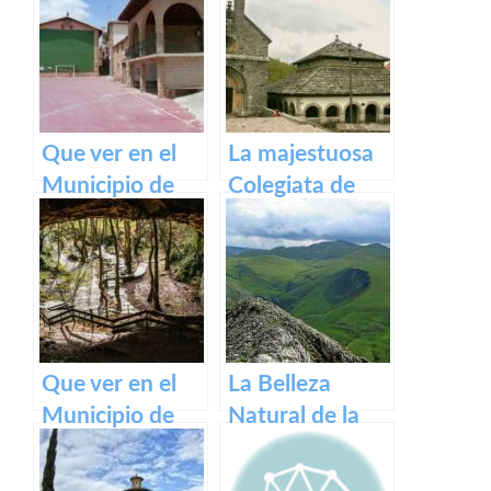
belleza de este
pueblo.
Que ver en el
La majestuosa
Municipio de
Colegiata de
Armañanzas en
Roncesvalles:
Navarra
un tesoro
medieval en los
Pirineos
Que ver en el
La Belleza
Municipio de
Natural de la
Zugarramurdi
Sierra de Aralar:
en Navarra
Un Tesoro de