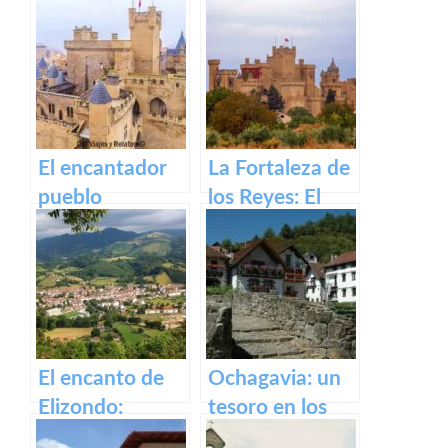
antigua fábrica
Irati
de Orbaizeta
El encantador
La Fortaleza de
pueblo
los Reyes: El
medieval de
Castillo de Olite
Olite y su
impresionante
Castillo Palacio
Real.
El encanto de
Ochagavia: un
Elizondo:
tesoro en los
Descubre la
Pirineos