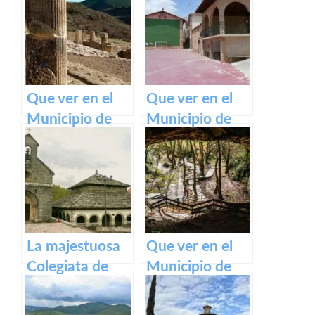
belleza de este
pueblo.
Que ver en el
Que ver en el
Municipio de
Municipio de
Eslava
Armañanzas en
(Navarra) en
Navarra
Navarra
La majestuosa
Que ver en el
Colegiata de
Municipio de
Roncesvalles:
Zugarramurdi
un tesoro
en Navarra