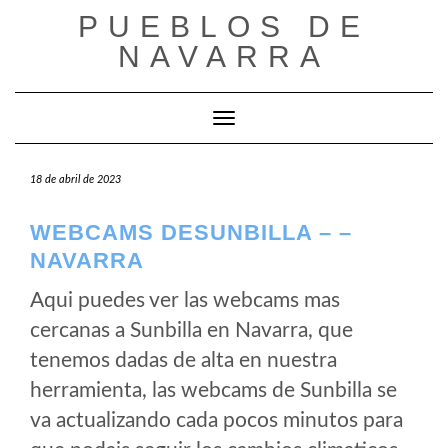
Saltar
PUEBLOS DE
al
NAVARRA
contenido
Cambiar modo de navegación
18 de abril de 2023
WEBCAMS DESUNBILLA – –
NAVARRA
Aqui puedes ver las webcams mas
cercanas a Sunbilla en Navarra, que
tenemos dadas de alta en nuestra
herramienta, las webcams de Sunbilla se
va actualizando cada pocos minutos para