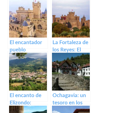
antigua fábrica
Irati
de Orbaizeta
El encantador
La Fortaleza de
pueblo
los Reyes: El
medieval de
Castillo de Olite
Olite y su
impresionante
Castillo Palacio
Real.
El encanto de
Ochagavia: un
Elizondo:
tesoro en los
Descubre la
Pirineos