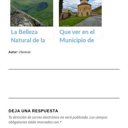
medieval en los
Pirineos
La Belleza
Que ver en el
Natural de la
Municipio de
Sierra de Aralar:
Garínoain en
Autor:
chomon
Un Tesoro de
Navarra
Navarra y País
Vasco
DEJA UNA RESPUESTA
Tu dirección de correo electrónico no será publicada.
Los campos
obligatorios están marcados con
*