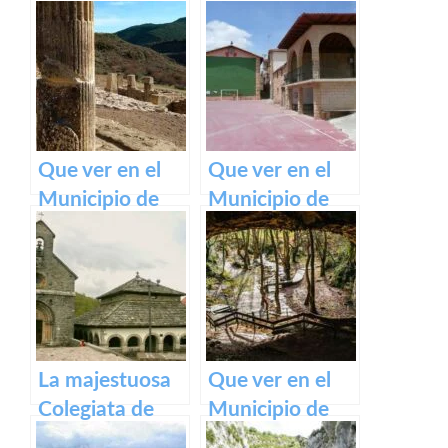
medieval de
Pirineos
Olite y su
impresionante
Castillo Palacio
Real.
Que ver en el
Que ver en el
Municipio de
Municipio de
Eslava
Armañanzas en
(Navarra) en
Navarra
Navarra
La majestuosa
Que ver en el
Colegiata de
Municipio de
Roncesvalles:
Zugarramurdi