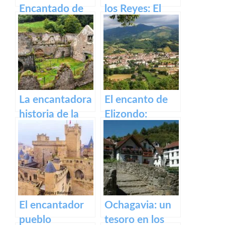
Encantado de
los Reyes: El
Irati
Castillo de Olite
La encantadora
El encanto de
historia de la
Elizondo:
antigua fábrica
Descubre la
de Orbaizeta
belleza de este
pueblo.
El encantador
Ochagavia: un
pueblo
tesoro en los