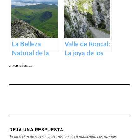
un tesoro
en Navarra
medieval en los
Pirineos
La Belleza
Valle de Roncal:
Natural de la
La joya de los
Sierra de Aralar:
Pirineos.
Autor:
chomon
Un Tesoro de
Navarra y País
Vasco
DEJA UNA RESPUESTA
Tu dirección de correo electrónico no será publicada.
Los campos