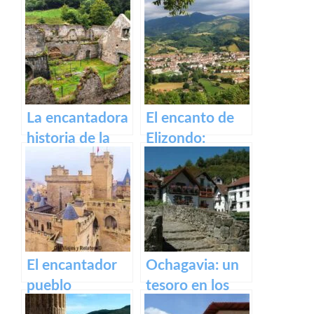
Irati
Castillo de Olite
La encantadora
El encanto de
historia de la
Elizondo:
antigua fábrica
Descubre la
de Orbaizeta
belleza de este
pueblo.
El encantador
Ochagavia: un
pueblo
tesoro en los
medieval de
Pirineos