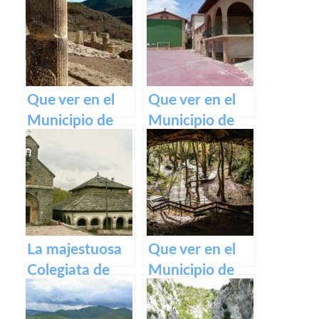
Olite y su
impresionante
Castillo Palacio
Real.
Que ver en el
Que ver en el
Municipio de
Municipio de
Eslava
Armañanzas en
(Navarra) en
Navarra
Navarra
La majestuosa
Que ver en el
Colegiata de
Municipio de
Roncesvalles:
Zugarramurdi
un tesoro
en Navarra