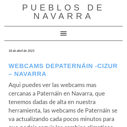
Saltar
PUEBLOS DE
al
NAVARRA
contenido
Cambiar modo de navegación
18 de abril de 2023
WEBCAMS DEPATERNÁIN -CIZUR
– NAVARRA
Aqui puedes ver las webcams mas
cercanas a Paternáin en Navarra, que
tenemos dadas de alta en nuestra
herramienta, las webcams de Paternáin se
va actualizando cada pocos minutos para