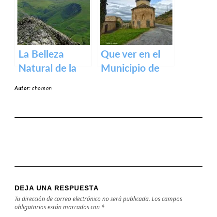
medieval en los
Pirineos
La Belleza
Que ver en el
Natural de la
Municipio de
Sierra de Aralar:
Garínoain en
Autor:
chomon
Un Tesoro de
Navarra
Navarra y País
Vasco
DEJA UNA RESPUESTA
Tu dirección de correo electrónico no será publicada.
Los campos
obligatorios están marcados con
*