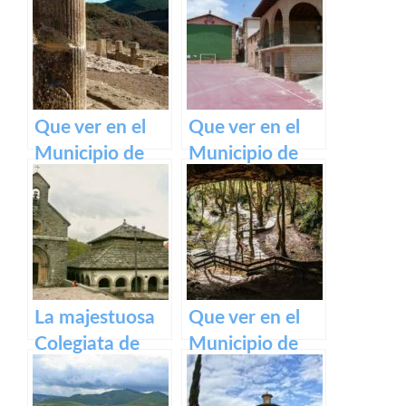
belleza de este
pueblo.
Que ver en el
Que ver en el
Municipio de
Municipio de
Eslava
Armañanzas en
(Navarra) en
Navarra
Navarra
La majestuosa
Que ver en el
Colegiata de
Municipio de
Roncesvalles:
Zugarramurdi
un tesoro
en Navarra