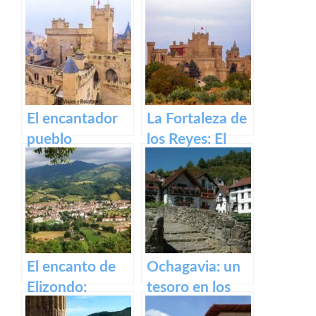
antigua fábrica
Irati
de Orbaizeta
El encantador
La Fortaleza de
pueblo
los Reyes: El
medieval de
Castillo de Olite
Olite y su
impresionante
Castillo Palacio
Real.
El encanto de
Ochagavia: un
Elizondo:
tesoro en los
Descubre la
Pirineos