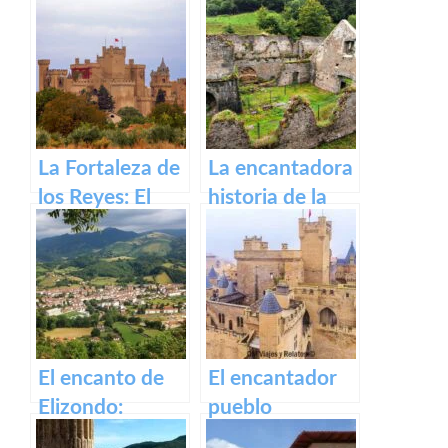
Pirineos
Irati
La Fortaleza de
La encantadora
los Reyes: El
historia de la
Castillo de Olite
antigua fábrica
de Orbaizeta
El encanto de
El encantador
Elizondo:
pueblo
Descubre la
medieval de