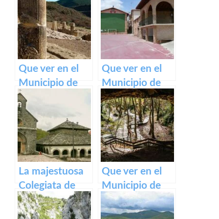
belleza de este
Olite y su
pueblo.
impresionante
Castillo Palacio
Real.
Que ver en el
Que ver en el
Municipio de
Municipio de
Eslava
Armañanzas en
(Navarra) en
Navarra
Navarra
La majestuosa
Que ver en el
Colegiata de
Municipio de
Roncesvalles:
Zugarramurdi
un tesoro
en Navarra