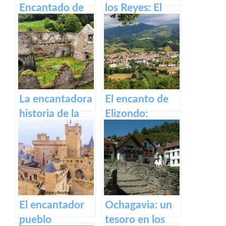
Encantado de
los Reyes: El
Irati
Castillo de Olite
La encantadora
El encanto de
historia de la
Elizondo:
antigua fábrica
Descubre la
de Orbaizeta
belleza de este
pueblo.
El encantador
Ochagavia: un
pueblo
tesoro en los