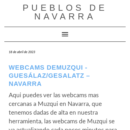
Saltar
PUEBLOS DE
al
NAVARRA
contenido
Cambiar modo de navegación
18 de abril de 2023
WEBCAMS DEMUZQUI -
GUESÁLAZ/GESALATZ –
NAVARRA
Aqui puedes ver las webcams mas
cercanas a Muzqui en Navarra, que
tenemos dadas de alta en nuestra
herramienta, las webcams de Muzqui se