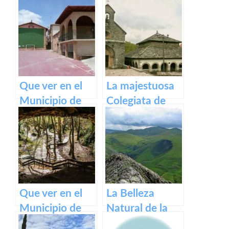
medieval de
Pirineos
Olite y su
impresionante
Castillo Palacio
Real.
Que ver en el
La majestuosa
Municipio de
Colegiata de
Armañanzas en
Roncesvalles:
Navarra
un tesoro
medieval en los
Pirineos
Que ver en el
La Belleza
Municipio de
Natural de la
Zugarramurdi
Sierra de Aralar: