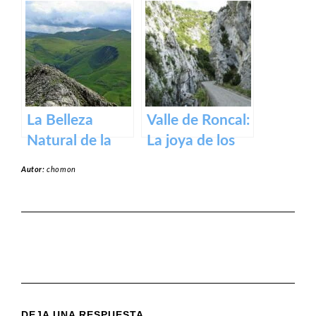
Roncesvalles:
Zugarramurdi
un tesoro
en Navarra
medieval en los
Pirineos
La Belleza
Valle de Roncal:
Natural de la
La joya de los
Sierra de Aralar:
Pirineos.
Autor:
chomon
Un Tesoro de
Navarra y País
Vasco
DEJA UNA RESPUESTA