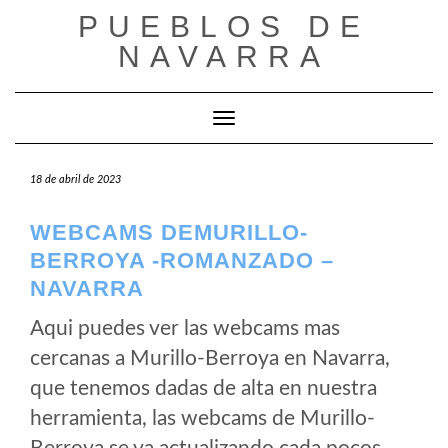
Saltar
PUEBLOS DE
al
NAVARRA
contenido
Cambiar modo de navegación
18 de abril de 2023
WEBCAMS DEMURILLO-
BERROYA -ROMANZADO –
NAVARRA
Aqui puedes ver las webcams mas
cercanas a Murillo-Berroya en Navarra,
que tenemos dadas de alta en nuestra
herramienta, las webcams de Murillo-