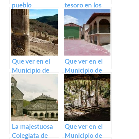
pueblo
tesoro en los
medieval de
Pirineos
Olite y su
impresionante
Castillo Palacio
Real.
Que ver en el
Que ver en el
Municipio de
Municipio de
Eslava
Armañanzas en
(Navarra) en
Navarra
Navarra
La majestuosa
Que ver en el
Colegiata de
Municipio de