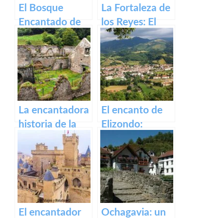
El Bosque
La Fortaleza de
Encantado de
los Reyes: El
Irati
Castillo de Olite
La encantadora
El encanto de
historia de la
Elizondo:
antigua fábrica
Descubre la
de Orbaizeta
belleza de este
pueblo.
El encantador
Ochagavia: un