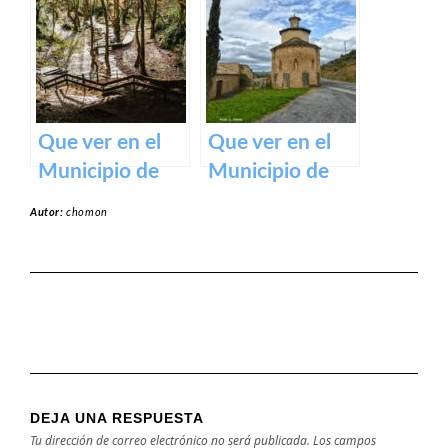
un tesoro
Un Tesoro de
medieval en los
Navarra y País
Pirineos
Vasco
Que ver en el
Que ver en el
Municipio de
Municipio de
Zugarramurdi
Garínoain en
Autor:
chomon
en Navarra
Navarra
DEJA UNA RESPUESTA
Tu dirección de correo electrónico no será publicada.
Los campos