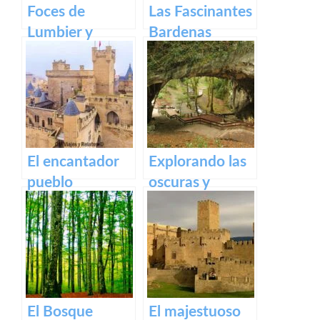
Foces de
Las Fascinantes
Lumbier y
Bardenas
Arbaiun en
Reales: Un
Navarra:
tesoro natural
Descubriendo
en España
la belleza
natural del
norte de
El encantador
Explorando las
España
pueblo
oscuras y
medieval de
misteriosas
Olite y su
Cuevas de
impresionante
Zugarramurdi
Castillo Palacio
Real.
El Bosque
El majestuoso