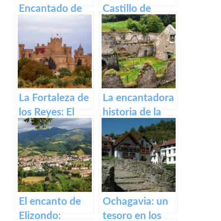
Encantado de
Castillo de
Irati
Javier: historia y
legado.
La Fortaleza de
La encantadora
los Reyes: El
historia de la
Castillo de Olite
antigua fábrica
de Orbaizeta
El encanto de
Ochagavia: un
Elizondo:
tesoro en los