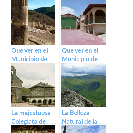
Descubre la
Pirineos
belleza de este
pueblo.
Que ver en el
Que ver en el
Municipio de
Municipio de
Eslava
Armañanzas en
(Navarra) en
Navarra
Navarra
La majestuosa
La Belleza
Colegiata de
Natural de la
Roncesvalles:
Sierra de Aralar: