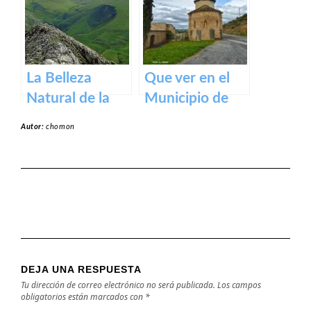
medieval en los
Pirineos
La Belleza
Que ver en el
Natural de la
Municipio de
Sierra de Aralar:
Garínoain en
Autor:
chomon
Un Tesoro de
Navarra
Navarra y País
Vasco
DEJA UNA RESPUESTA
Tu dirección de correo electrónico no será publicada.
Los campos
obligatorios están marcados con
*