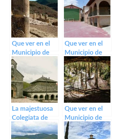
belleza de este
pueblo.
Que ver en el
Que ver en el
Municipio de
Municipio de
Eslava
Armañanzas en
(Navarra) en
Navarra
Navarra
La majestuosa
Que ver en el
Colegiata de
Municipio de
Roncesvalles:
Zugarramurdi
un tesoro
en Navarra