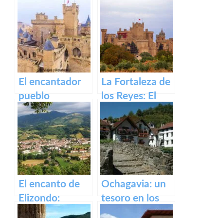
antigua fábrica
Irati
de Orbaizeta
El encantador
La Fortaleza de
pueblo
los Reyes: El
medieval de
Castillo de Olite
Olite y su
impresionante
Castillo Palacio
Real.
El encanto de
Ochagavia: un
Elizondo:
tesoro en los
Descubre la
Pirineos