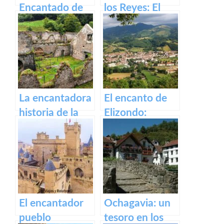
Encantado de
los Reyes: El
Irati
Castillo de Olite
La encantadora
El encanto de
historia de la
Elizondo:
antigua fábrica
Descubre la
de Orbaizeta
belleza de este
pueblo.
El encantador
Ochagavia: un
pueblo
tesoro en los