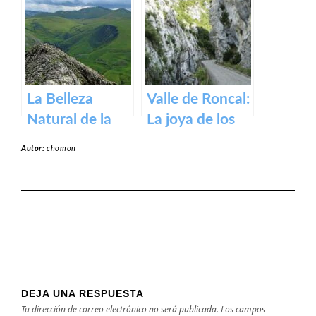
un tesoro
en Navarra
medieval en los
Pirineos
La Belleza
Valle de Roncal:
Natural de la
La joya de los
Sierra de Aralar:
Pirineos.
Autor:
chomon
Un Tesoro de
Navarra y País
Vasco
DEJA UNA RESPUESTA
Tu dirección de correo electrónico no será publicada.
Los campos