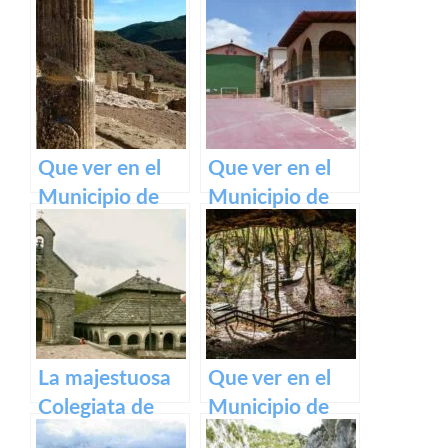
medieval de
Pirineos
Olite y su
impresionante
Castillo Palacio
Real.
Que ver en el
Que ver en el
Municipio de
Municipio de
Eslava
Armañanzas en
(Navarra) en
Navarra
Navarra
La majestuosa
Que ver en el
Colegiata de
Municipio de
Roncesvalles:
Zugarramurdi