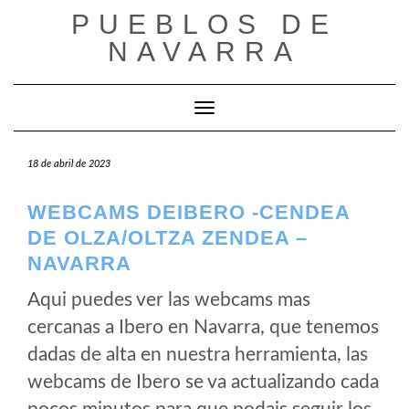
Saltar
PUEBLOS DE
al
NAVARRA
contenido
Cambiar modo de navegación
18 de abril de 2023
WEBCAMS DEIBERO -CENDEA
DE OLZA/OLTZA ZENDEA –
NAVARRA
Aqui puedes ver las webcams mas
cercanas a Ibero en Navarra, que tenemos
dadas de alta en nuestra herramienta, las
webcams de Ibero se va actualizando cada