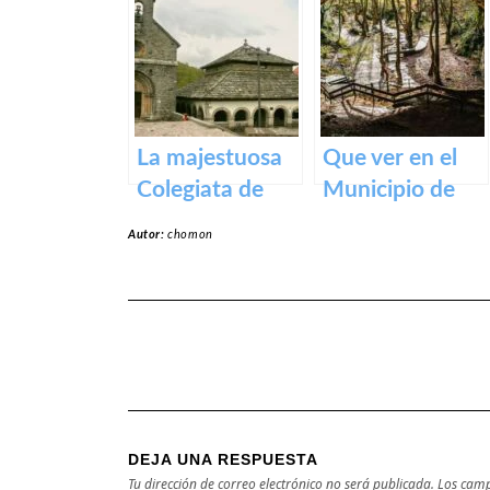
belleza de este
pueblo.
La majestuosa
Que ver en el
Colegiata de
Municipio de
Roncesvalles:
Zugarramurdi
Autor:
chomon
un tesoro
en Navarra
medieval en los
Pirineos
DEJA UNA RESPUESTA
Tu dirección de correo electrónico no será publicada.
Los camp