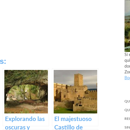
Si 
s:
qui
don
Zo
Bo
QU
QU
Explorando las
El majestuoso
RE
oscuras y
Castillo de
SI