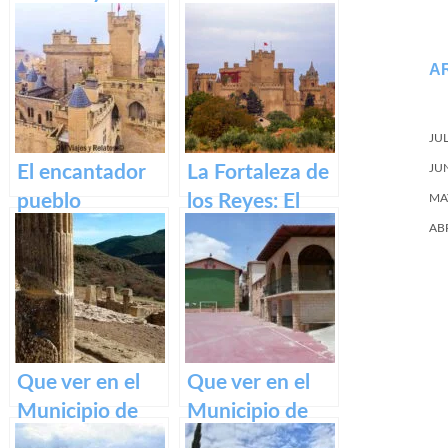
misteriosas
Javier: historia y
Cuevas de
legado.
A
Zugarramurdi
JU
El encantador
La Fortaleza de
JU
pueblo
los Reyes: El
MA
medieval de
Castillo de Olite
AB
Olite y su
impresionante
Castillo Palacio
Real.
Que ver en el
Que ver en el
Municipio de
Municipio de
Eslava
Armañanzas en