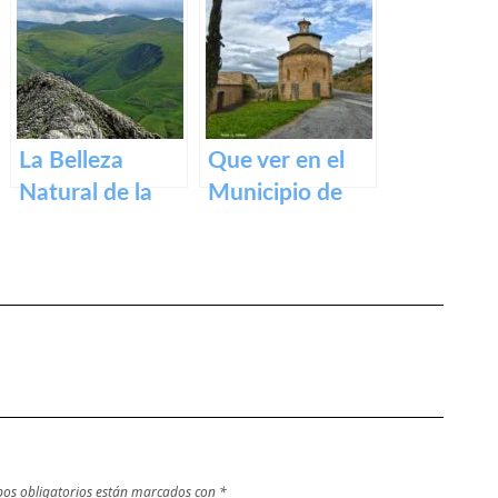
(Navarra) en
Navarra
Navarra
La Belleza
Que ver en el
Natural de la
Municipio de
Sierra de Aralar:
Garínoain en
Un Tesoro de
Navarra
Navarra y País
Vasco
os obligatorios están marcados con
*