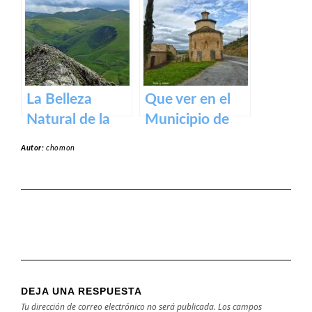
un tesoro
en Navarra
medieval en los
Pirineos
La Belleza
Que ver en el
Natural de la
Municipio de
Sierra de Aralar:
Garínoain en
Autor:
chomon
Un Tesoro de
Navarra
Navarra y País
Vasco
DEJA UNA RESPUESTA
Tu dirección de correo electrónico no será publicada.
Los campos