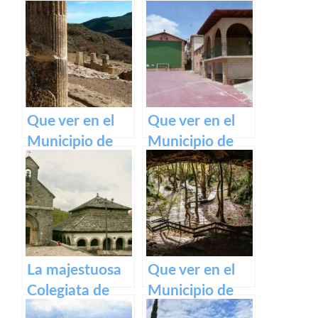
Descubre la
Pirineos
belleza de este
pueblo.
Que ver en el
Que ver en el
Municipio de
Municipio de
Eslava
Armañanzas en
(Navarra) en
Navarra
Navarra
La majestuosa
Que ver en el
Colegiata de
Municipio de
Roncesvalles:
Zugarramurdi