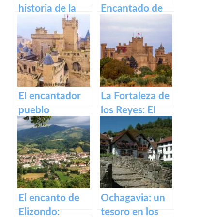
historia de la
Encantado de
antigua fábrica
Irati
de Orbaizeta
El encantador
La Fortaleza de
pueblo
los Reyes: El
medieval de
Castillo de Olite
Olite y su
impresionante
Castillo Palacio
Real.
El encanto de
Ochagavia: un
Elizondo:
tesoro en los