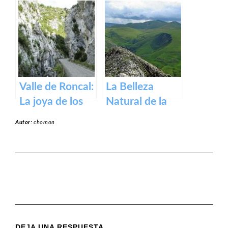
Roncesvalles:
Zugarramurdi
un tesoro
en Navarra
medieval en los
Pirineos
Valle de Roncal:
La Belleza
La joya de los
Natural de la
Pirineos.
Sierra de Aralar:
Autor:
chomon
Un Tesoro de
Navarra y País
Vasco
DEJA UNA RESPUESTA