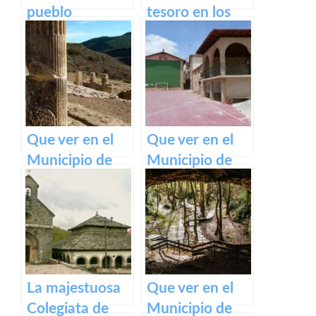
pueblo
tesoro en los
medieval de
Pirineos
Olite y su
impresionante
Castillo Palacio
Real.
Que ver en el
Que ver en el
Municipio de
Municipio de
Eslava
Armañanzas en
(Navarra) en
Navarra
Navarra
La majestuosa
Que ver en el
Colegiata de
Municipio de