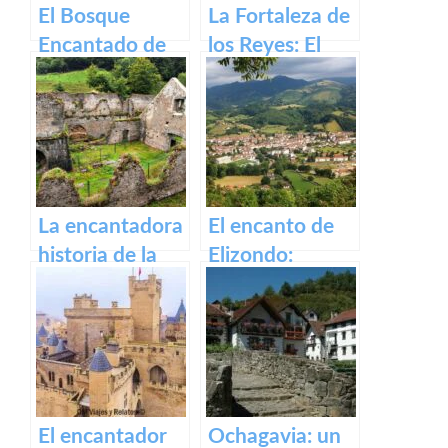
El Bosque
La Fortaleza de
Encantado de
los Reyes: El
Irati
Castillo de Olite
La encantadora
El encanto de
historia de la
Elizondo:
antigua fábrica
Descubre la
de Orbaizeta
belleza de este
pueblo.
El encantador
Ochagavia: un