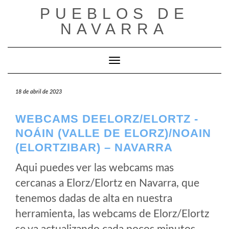
Saltar
PUEBLOS DE
al
NAVARRA
contenido
Cambiar modo de navegación
18 de abril de 2023
WEBCAMS DEELORZ/ELORTZ -
NOÁIN (VALLE DE ELORZ)/NOAIN
(ELORTZIBAR) – NAVARRA
Aqui puedes ver las webcams mas
cercanas a Elorz/Elortz en Navarra, que
tenemos dadas de alta en nuestra
herramienta, las webcams de Elorz/Elortz