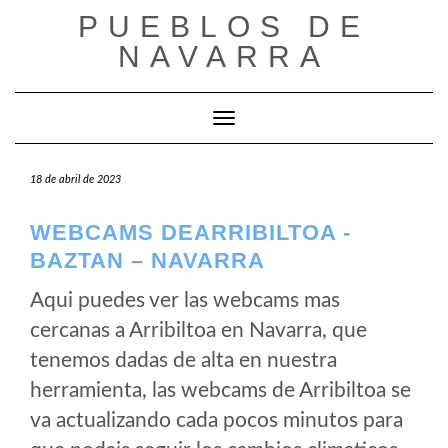
Saltar
PUEBLOS DE
al
NAVARRA
contenido
Cambiar modo de navegación
18 de abril de 2023
WEBCAMS DEARRIBILTOA -
BAZTAN – NAVARRA
Aqui puedes ver las webcams mas
cercanas a Arribiltoa en Navarra, que
tenemos dadas de alta en nuestra
herramienta, las webcams de Arribiltoa se
va actualizando cada pocos minutos para