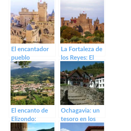
antigua fábrica
Irati
de Orbaizeta
El encantador
La Fortaleza de
pueblo
los Reyes: El
medieval de
Castillo de Olite
Olite y su
impresionante
Castillo Palacio
Real.
El encanto de
Ochagavia: un
Elizondo:
tesoro en los
Descubre la
Pirineos