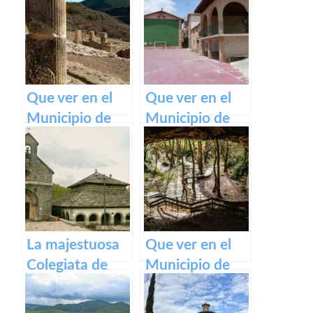
belleza de este
pueblo.
Que ver en el
Que ver en el
Municipio de
Municipio de
Eslava
Armañanzas en
(Navarra) en
Navarra
Navarra
La majestuosa
Que ver en el
Colegiata de
Municipio de
Roncesvalles:
Zugarramurdi
un tesoro
en Navarra