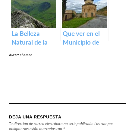
medieval en los
Pirineos
La Belleza
Que ver en el
Natural de la
Municipio de
Sierra de Aralar:
Garínoain en
Autor:
chomon
Un Tesoro de
Navarra
Navarra y País
Vasco
DEJA UNA RESPUESTA
Tu dirección de correo electrónico no será publicada.
Los campos
obligatorios están marcados con
*