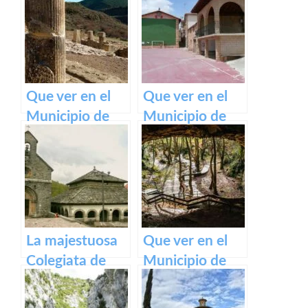
Olite y su
impresionante
Castillo Palacio
Real.
Que ver en el
Que ver en el
Municipio de
Municipio de
Eslava
Armañanzas en
(Navarra) en
Navarra
Navarra
La majestuosa
Que ver en el
Colegiata de
Municipio de
Roncesvalles:
Zugarramurdi
un tesoro
en Navarra