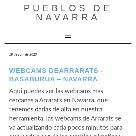
Saltar
PUEBLOS DE
al
NAVARRA
contenido
Cambiar modo de navegación
18 de abril de 2023
WEBCAMS DEARRARATS -
BASABURUA – NAVARRA
Aqui puedes ver las webcams mas
cercanas a Arrarats en Navarra, que
tenemos dadas de alta en nuestra
herramienta, las webcams de Arrarats se
va actualizando cada pocos minutos para