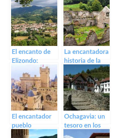
Castillo de Olite
Irati
El encanto de
La encantadora
Elizondo:
historia de la
Descubre la
antigua fábrica
belleza de este
de Orbaizeta
pueblo.
El encantador
Ochagavia: un
pueblo
tesoro en los
medieval de
Pirineos