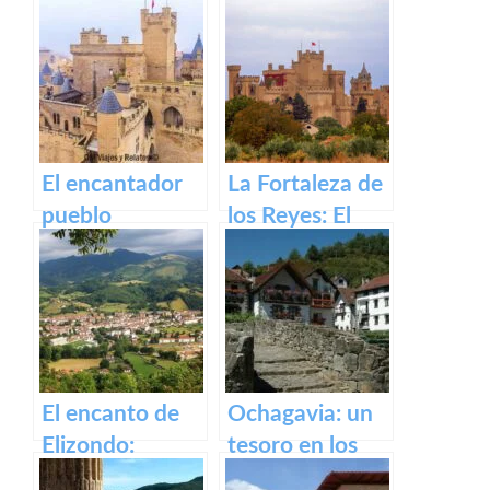
antigua fábrica
Irati
de Orbaizeta
El encantador
La Fortaleza de
pueblo
los Reyes: El
medieval de
Castillo de Olite
Olite y su
impresionante
Castillo Palacio
Real.
El encanto de
Ochagavia: un
Elizondo:
tesoro en los
Descubre la
Pirineos