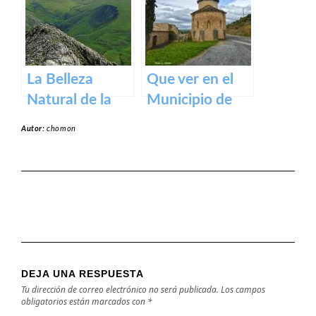
medieval en los
Pirineos
La Belleza
Que ver en el
Natural de la
Municipio de
Sierra de Aralar:
Garínoain en
Autor:
chomon
Un Tesoro de
Navarra
Navarra y País
Vasco
DEJA UNA RESPUESTA
Tu dirección de correo electrónico no será publicada.
Los campos
obligatorios están marcados con
*