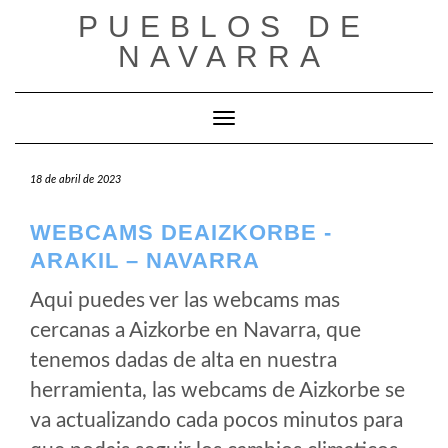
Saltar
PUEBLOS DE
al
NAVARRA
contenido
Cambiar modo de navegación
18 de abril de 2023
WEBCAMS DEAIZKORBE -
ARAKIL – NAVARRA
Aqui puedes ver las webcams mas
cercanas a Aizkorbe en Navarra, que
tenemos dadas de alta en nuestra
herramienta, las webcams de Aizkorbe se
va actualizando cada pocos minutos para