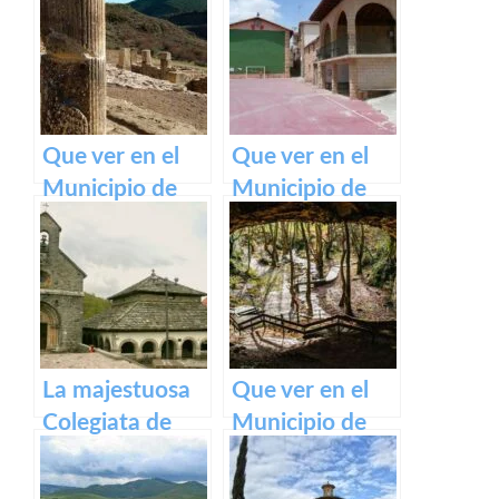
belleza de este
pueblo.
Que ver en el
Que ver en el
Municipio de
Municipio de
Eslava
Armañanzas en
(Navarra) en
Navarra
Navarra
La majestuosa
Que ver en el
Colegiata de
Municipio de
Roncesvalles:
Zugarramurdi
un tesoro
en Navarra