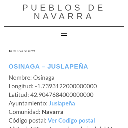
Saltar
PUEBLOS DE
al
NAVARRA
contenido
Cambiar modo de navegación
18 de abril de 2023
OSINAGA – JUSLAPEÑA
Nombre: Osinaga
Longitud: -1.7393122000000000
Latitud: 42.9047684000000000
Ayuntamiento:
Juslapeña
Comunidad:
Navarra
Código postal:
Ver Codigo postal