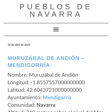
Saltar
PUEBLOS DE
al
NAVARRA
contenido
Cambiar modo de navegación
18 de abril de 2023
MURUZÁBAL DE ANDIÓN –
MENDIGORRÍA
Nombre: Muruzábal de Andión
Longitud: -1.8557557000000000
Latitud: 42.6043721000000000
Ayuntamiento:
Mendigorría
Comunidad:
Navarra