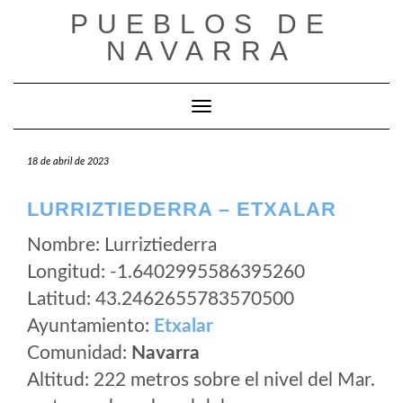
Saltar
PUEBLOS DE
al
NAVARRA
contenido
Cambiar modo de navegación
18 de abril de 2023
LURRIZTIEDERRA – ETXALAR
Nombre: Lurriztiederra
Longitud: -1.6402995586395260
Latitud: 43.2462655783570500
Ayuntamiento:
Etxalar
Comunidad:
Navarra
Altitud: 222 metros sobre el nivel del Mar.