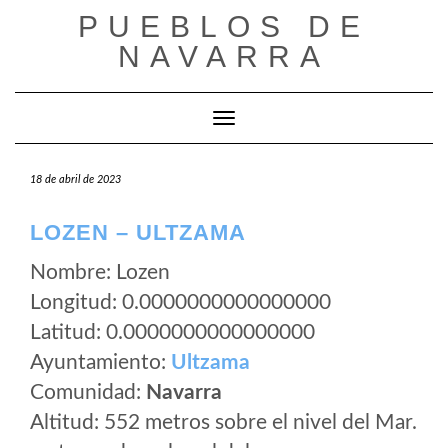
Saltar
PUEBLOS DE
al
NAVARRA
contenido
Cambiar modo de navegación
18 de abril de 2023
LOZEN – ULTZAMA
Nombre: Lozen
Longitud: 0.0000000000000000
Latitud: 0.0000000000000000
Ayuntamiento:
Ultzama
Comunidad:
Navarra
Altitud: 552 metros sobre el nivel del Mar.