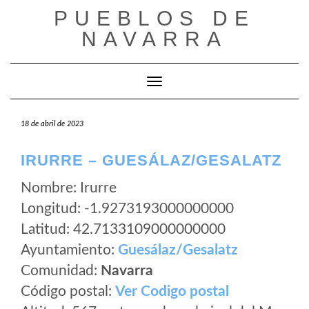
Saltar
PUEBLOS DE
al
NAVARRA
contenido
Cambiar modo de navegación
18 de abril de 2023
IRURRE – GUESÁLAZ/GESALATZ
Nombre: Irurre
Longitud: -1.9273193000000000
Latitud: 42.7133109000000000
Ayuntamiento:
Guesálaz/Gesalatz
Comunidad:
Navarra
Código postal:
Ver Codigo postal