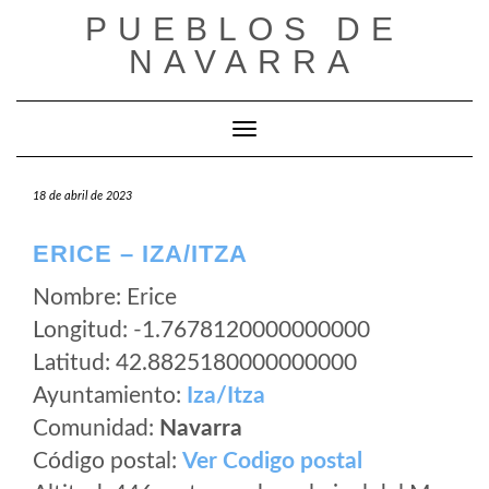
Saltar
PUEBLOS DE
al
NAVARRA
contenido
Cambiar modo de navegación
18 de abril de 2023
ERICE – IZA/ITZA
Nombre: Erice
Longitud: -1.7678120000000000
Latitud: 42.8825180000000000
Ayuntamiento:
Iza/Itza
Comunidad:
Navarra
Código postal:
Ver Codigo postal