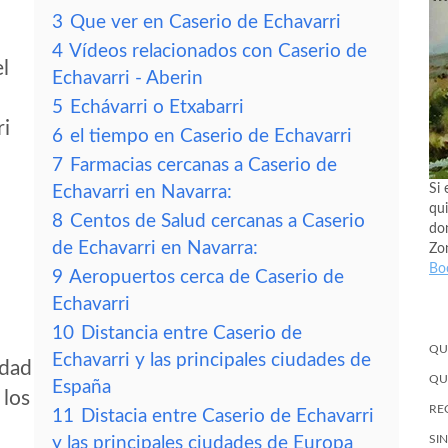
3
Que ver en Caserio de Echavarri
4
Vídeos relacionados con Caserio de
el
Echavarri - Aberin
5
Echávarri o Etxabarri
ri
6
el tiempo en Caserio de Echavarri
7
Farmacias cercanas a Caserio de
Si 
Echavarri en Navarra:
qui
8
Centos de Salud cercanas a Caserio
don
de Echavarri en Navarra:
Zo
Bo
9
Aeropuertos cerca de Caserio de
Echavarri
10
Distancia entre Caserio de
QU
Echavarri y las principales ciudades de
idad
QU
España
 los
RE
11
Distacia entre Caserio de Echavarri
SI
y las principales ciudades de Europa