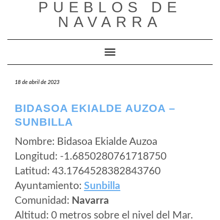
PUEBLOS DE
Saltar
al
NAVARRA
contenido
Cambiar modo de navegación
18 de abril de 2023
BIDASOA EKIALDE AUZOA –
SUNBILLA
Nombre: Bidasoa Ekialde Auzoa
Longitud: -1.6850280761718750
Latitud: 43.1764528382843760
Ayuntamiento:
Sunbilla
Comunidad:
Navarra
Altitud: 0 metros sobre el nivel del Mar.